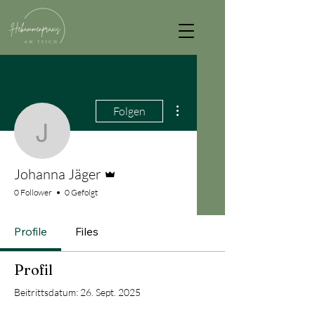
Weitere Optionen
Folgen
Johanna Jäger
Administrator
Johanna Jäger
0 Follower
0 Gefolgt
Profile
Files
Profil
Beitrittsdatum: 26. Sept. 2025