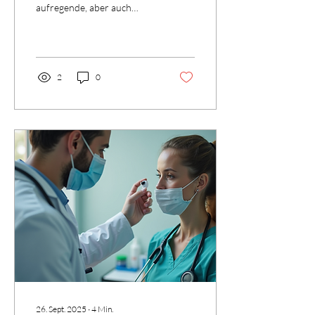
aufregende, aber auch
herausfordernde Phase im
Leben einer Frau. Viele
werdende Eltern suchen
nach...
2
0
26. Sept. 2025
∙
4
Min.